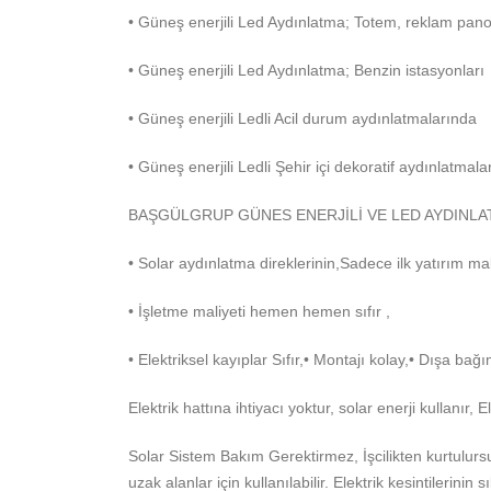
• Güneş enerjili Led Aydınlatma; Totem, reklam pan
• Güneş enerjili Led Aydınlatma; Benzin istasyonları
• Güneş enerjili Ledli Acil durum aydınlatmalarında
• Güneş enerjili Ledli Şehir içi dekoratif aydınlatmala
BAŞGÜLGRUP GÜNES ENERJİLİ VE LED AYDINLAT
• Solar aydınlatma direklerinin,Sadece ilk yatırım mali
• İşletme maliyeti hemen hemen sıfır ,
• Elektriksel kayıplar Sıfır,• Montajı kolay,• Dışa bağı
Elektrik hattına ihtiyacı yoktur, solar enerji kullanır
Solar Sistem Bakım Gerektirmez, İşcilikten kurtulursu
uzak alanlar için kullanılabilir. Elektrik kesintilerin