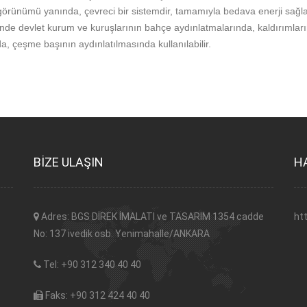
k görünümü yanında, çevreci bir sistemdir, tamamıyla bedava enerji sağl
nde devlet kurum ve kuruşlarının bahçe aydınlatmalarında, kaldırımların
a, çeşme başının aydınlatılmasında kullanılabilir.
BİZE ULAŞIN
H
Adres: BGS DİREK İMALATI ve TASARIM 1354 cadde
ht
No: 137 ivedik osb. Yenimahalle/ANKARA
Tel: +90 312 340 40 40
Faks: +90 312 424 40 40