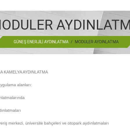
ODULER AYDINLAT
GÜNEŞ ENERJİLİ AYDINLATMA
/
MODULER AYDINLATMA
KA KAMELYA AYDINLATMA
uygulama alanları:
ınlatmalarında
dınlatmaları
veriş merkezi, üniversite bahçeleri ve otopark aydınlatmaları