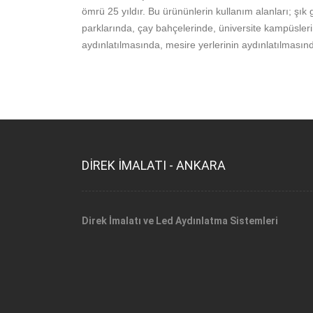
ömrü 25 yıldır. Bu ürününlerin kullanım alanları; şı
parklarında, çay bahçelerinde, üniversite kampüsleri
aydınlatılmasında, mesire yerlerinin aydınlatılmasınd
DİREK İMALATI - ANKARA
Direk İmalatı ve Led Aydınlatma Sistemleri