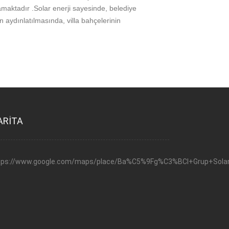
amaktadır .Solar enerji sayesinde, belediye
 aydınlatılmasında, villa bahçelerinin
ARİTA
tps://www.google.com/maps/place/Ba%C5%9Fg%C3%BCl+Grup+Solar