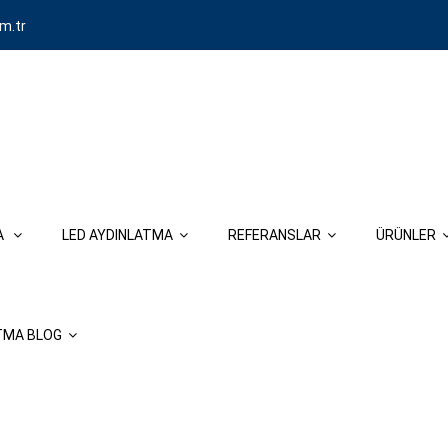
m.tr
MA
LED AYDINLATMA
REFERANSLAR
ÜRÜNLER
ATMA BLOG