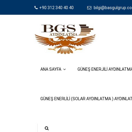
+90 312 340 40 40
bilgi@basgulgrup.co
ANA SAYFA
GÜNEŞ ENERJİLİ AYDINLAT
GÜNEŞ ENERLILI (SOLAR AYDINLATMA ) AYDINL