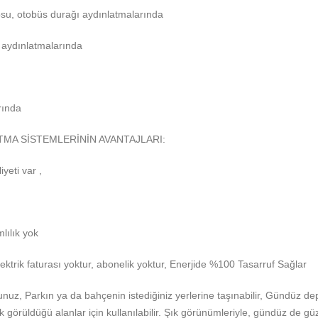
osu, otobüs durağı aydınlatmalarında
aydınlatmalarında
rında
MA SİSTEMLERİNİN AVANTAJLARI:
yeti var ,
mlılık yok
, Elektrik faturası yoktur, abonelik yoktur, Enerjide %100 Tasarruf Sağlar
nuz, Parkın ya da bahçenin istediğiniz yerlerine taşınabilir, Gündüz de
in sık görüldüğü alanlar için kullanılabilir. Şık görünümleriyle, gündüz de