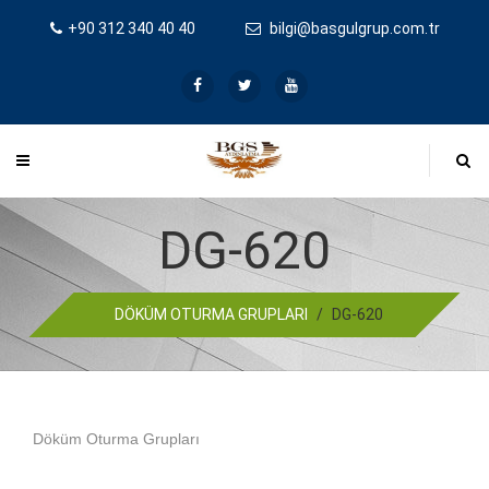
+90 312 340 40 40
bilgi@basgulgrup.com.tr
DG-620
DÖKÜM OTURMA GRUPLARI
/
DG-620
Döküm Oturma Grupları