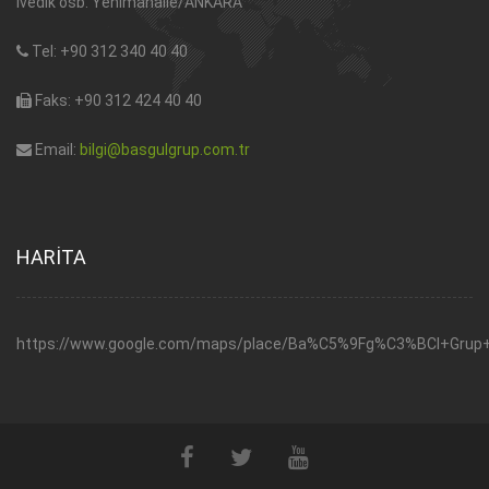
ivedik osb. Yenimahalle/ANKARA
Tel: +90 312 340 40 40
Faks: +90 312 424 40 40
Email:
bilgi@basgulgrup.com.tr
HARİTA
https://www.google.com/maps/place/Ba%C5%9Fg%C3%BCl+Grup+S