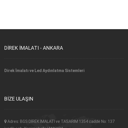
DİREK İMALATI - ANKARA
Direk İmalatı ve Led Aydınlatma Sistemleri
BİZE ULAŞIN
Adres: BGS DİREK İMALATI ve TASARIM 1354 cadde No: 137