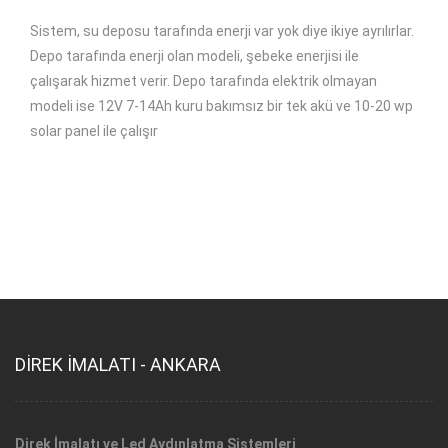
Sistem, su deposu tarafında enerji var yok diye ikiye ayrılırlar.
Depo tarafında enerji olan modeli, şebeke enerjisi ile
çalışarak hizmet verir. Depo tarafında elektrik olmayan
modeli ise 12V 7-14Ah kuru bakımsız bir tek akü ve 10-20 wp
solar panel ile çalışır
DİREK İMALATI - ANKARA
Direk İmalatı ve Led Aydınlatma Sistemleri